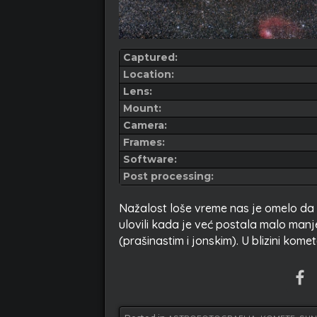
Captured:
Location:
Lens:
Mount:
Camera:
Frames:
Software:
Post processing:
Nažalost loše vreme nas je omelo da
ulovili kada je već postala malo manj
(prašinastim i jonskim). U blizini kom