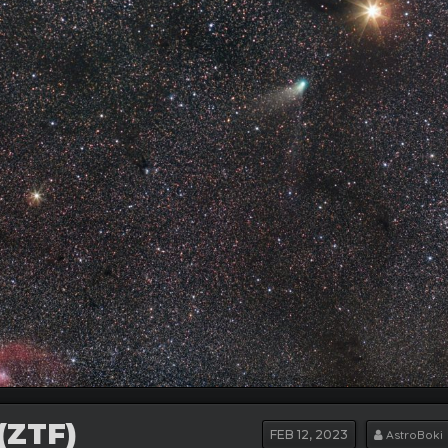
(ZTF)
FEB
12, 2023
AstroBoki