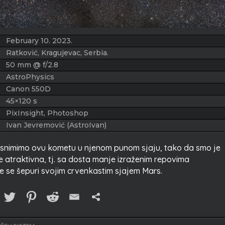
February 10. 2023.
Ratković, Kragujevac, Serbia.
50 mm @ f/2.8
AstroPhysics
Canon 550D
45×120 s
PixInsight, Photoshop
Ivan Jevremović (AstroIvan)
 snimimo ovu kometu u njenom punom sjaju, tako da smo je
e atraktivna, tj. sa dosta manje izraženim repovima
ete se šepuri svojim crvenkastim sjajem Mars.