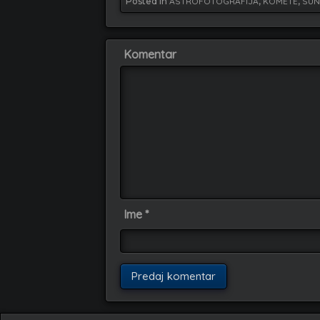
Posted in
ASTROFOTOGRAFIJA
,
KOMETE
,
SUN
Komentar
Ime
*