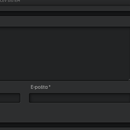
ČEV SISTEM
E-pošta
*